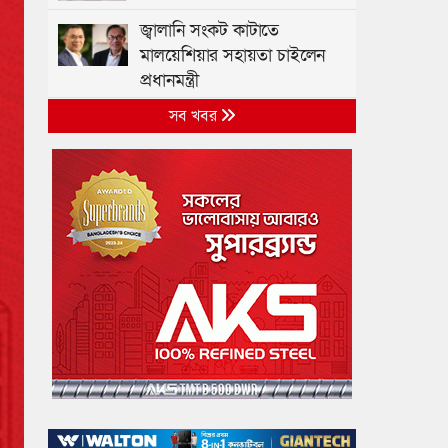
জ্বালানি সংকট কাটাতে
মালয়েশিয়ার সহায়তা চাইলেন
প্রধানমন্ত্রী
সব খবর
আনসার-ভিডিপি উন্নয়ন ব্যাংকে
অনলাইন কোর ব্যাংকিং সল্যুশন
(CBS) বাস্তবায়নের প্রকল্প
উদ্বোধনী সভা অনুষ্ঠিত
৯৩ শিক্ষানবিশ এএসপিকে
বদলি, তালিকা প্রকাশ
৩ শর্তে লাইসেন্স ফিরে পেল
আদ্-দ্বীন হাসপাতাল
বাংলাদেশ ঔষুধ ব্যবসায়ী
গণতান্ত্রিক ঐক্য পরিষদের
মতবিনিময় সভা অনুষ্ঠিত