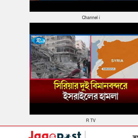
Channel i
R TV
স