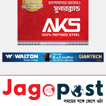
৩ শর্তে লাইসেন্স ফিরে পেল আদ্-দ্বীন হাসপাতাল
বাংলাদেশ ঔষুধ ব্যবসায়ী গণতান্ত্রিক ঐক্য পরিষদের
মতবিনিময় সভা অনুষ্ঠিত