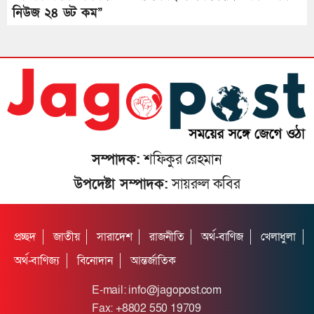
নিউজ ২৪ ডট কম’’
সম্পাদক:
শফিকুর রেহমান
উপদেষ্টা সম্পাদক:
সায়রুল কবির
প্রচ্ছদ
জাতীয়
সারাদেশ
রাজনীতি
অর্থ-বাণিজ
খেলাধুলা
অর্থ-বাণিজ্য
বিনোদান
আন্তর্জাতিক
E-mail:
info@jagopost.com
Fax: +8802 550 19709