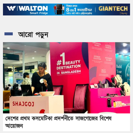
আরো পড়ুন
দেশের প্রথম কসমেটিকা প্রদর্শনীতে সাজগোজের বিশেষ
আয়োজন