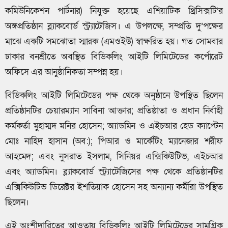
কমিউনিকেশন পার্টনার) নিযুক্ত হয়েছে এশিয়াটিক থ্রিসিক্সটি’র
অঙ্গপ্রতিষ্ঠান ব্ল্যাকবোর্ড স্ট্র্যাটেজিস। এ উপলক্ষে, সম্প্রতি দু’পক্ষের
মাঝে একটি সমঝোতা স্মারক (এমওইউ) স্বাক্ষরিত হয়। গত সোমবার
ঢাকার বনশ্রীতে অবস্থিত বিডিকলিং আইটি লিমিটেডের কর্পোরেট
অফিসে এর আনুষ্ঠানিকতা সম্পন্ন হয়।
বিডিকলিং আইটি লিমিটেডের পক্ষ থেকে অনুষ্ঠানে উপস্থিত ছিলেন
প্রতিষ্ঠানটির চেয়ারম্যান সাবিনা আক্তার; প্রতিষ্ঠাতা ও প্রধান নির্বাহী
কর্মকর্তা মুহাম্মদ মনির হোসেন; অ্যাডমিন ও এইচআর হেড ক্যাপ্টেন
মোঃ নাহিদ হাসান (অব:); পিআর ও মার্কেটিং ম্যানেজার শরীফ
আহমেদ; এবং নুসরাত ইসলাম, সিনিয়র এক্সিকিউটিভ, এইচআর
এবং অ্যাডমিন। ব্ল্যাকবোর্ড স্ট্র্যাটেজিসের পক্ষ থেকে প্রতিষ্ঠানটির
এক্সিকিউটিভ ডিরেক্টর ইশতিয়াক হোসেন সহ অন্যান্য কর্মীরা উপস্থিত
ছিলেন।
এই অংশীদারিত্বের আওতায় বিডিকলিং আইটি লিমিটেডের সামগ্রিক