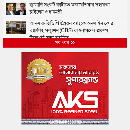
জ্বালানি সংকট কাটাতে মালয়েশিয়ার সহায়তা
চাইলেন প্রধানমন্ত্রী
আনসার-ভিডিপি উন্নয়ন ব্যাংকে অনলাইন কোর
ব্যাংকিং সল্যুশন (CBS) বাস্তবায়নের প্রকল্প
উদ্বোধনী সভা অনুষ্ঠিত
সব খবর
৯৩ শিক্ষানবিশ এএসপিকে বদলি, তালিকা প্রকাশ
৩ শর্তে লাইসেন্স ফিরে পেল আদ্-দ্বীন হাসপাতাল
বাংলাদেশ ঔষুধ ব্যবসায়ী গণতান্ত্রিক ঐক্য পরিষদের
মতবিনিময় সভা অনুষ্ঠিত