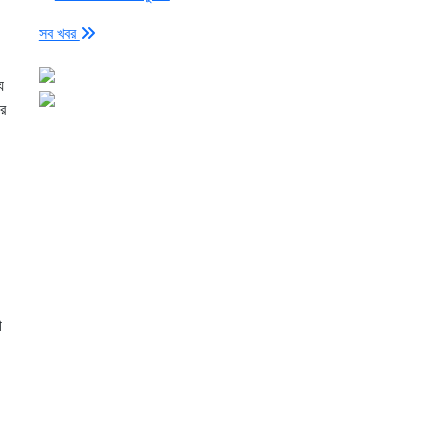
সব খবর
য
রে
ী