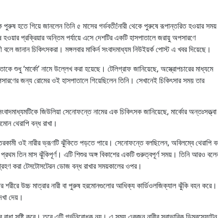
 পুরুষ হতে গিয়ে জানলেন তিনি ৫ মাসের গর্ভবতী!নারী থেকে পুরুষে রূপান্তরিত হওয়ার সময়
ষ হওয়ার প্রক্রিয়ার অন্তিম পর্যায়ে এসে দেশটির একটি হাসপাতালে জরায়ু অপসারণে
বলে জানান চিকিৎসকরা। মঙ্গলবার মাকির্ন সংবাদমাধ্যম নিউইয়র্ক পোস্ট এ খবর দিয়েছে।
ে শুধু ‘মার্কো’ নামে উল্লেখ করা হয়েছে। টেলিগ্রাফ জানিয়েছে, অস্ত্রোপচারের মাধ্যমে
সারণের জন্য রোমের ওই হাসপাতালে গিয়েছিলেন তিনি। সেখানেই চিকিৎসার সময় তার
সংবাদমাধ্যমটিকে জিউলিয়া সেনোফন্তে নামের এক চিকিৎসক জানিয়েছে, মার্কোর অন্তঃসত্ত্বা
মোন থেরাপি বন্ধ রাখা।
ন্তরকামী ওই নারীর ভ্রূণটি ঝুঁকিতে পড়তে পারে। সেনোফন্তে বলছিলেন, অবিলম্বে থেরাপি বন
্রথম তিন মাস ঝুঁকিপূর্ণ। এটি শিশুর অঙ্গ বিকাশের একটি গুরুত্বপূর্ণ সময়। তিনি আরও বলে
র গ্রহণ করা টেসটোসটেরন ডোজ বন্ধ রাখার সময়কালের ওপর।
শরীরে উচ্চ মাত্রার নারী বা পুরুষ হরমোনগুলোর আধিক্য কার্ডিওলজিক্যাল ঝুঁকি বহন করে।
দেখা দেয়।
ে বাধা সৃষ্টি করে। তবে এটি গর্ভনিরোধক নয়। এ সময় একজন নারীর স্বাভাবিক ডিম্বস্ফোটন