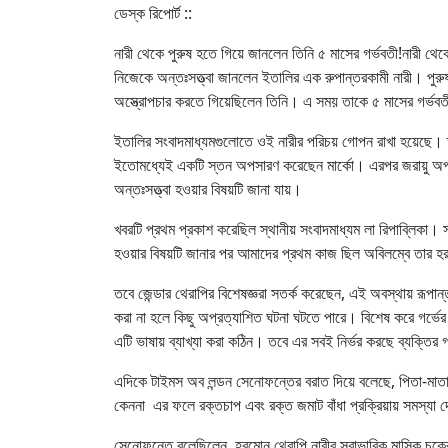
ডেস্ক রিপোর্ট ::
নারী থেকে পুরুষ হতে গিয়ে জানলেন তিনি ৫ মাসের গর্ভবতী!নারী থেকে
নিজেকে অন্তঃসত্ত্বা জানলেন ইতালির এক রুপান্তরকামী নারী। পুরু
অস্ত্রোপচার করতে গিয়েছিলেন তিনি। এ সময় তাকে ৫ মাসের গর্ভবতী 
ইতালির সংবাদমাধ্যমগুলোতে ওই নারীর পরিচয় গোপন রাখা হয়েছে। তাক
ইতোমধ্যেই একটি স্তন অপসারণ করেছেন মার্কো। এরপর জরায়ু অপ
অন্তঃসত্ত্বা হওয়ার বিষয়টি জানা যায়।
খবরটি প্রথম প্রকাশ করেছিল স্থানীয় সংবাদমাধ্যম লা রিপাব্লিকা। 
হওয়ার বিষয়টি জানার পর আমাদের প্রথম কাজ ছিল অবিলম্বে তার হর
তবে জেন্ডার থেরাপির বিশেষজ্ঞরা সতর্ক করেছেন, এই অবস্থায় রূপা
করা না হলে কিছু অপ্রত্যাশিত ঘটনা ঘটতে পারে। বিশেষ করে গর্ভের প
এটি ভাষায় ব্যাখ্যা করা কঠিন। তবে এর সবই নির্ভর করছে ব্যক্তি
এদিকে টাইমস অব লন্ডন সেনোফন্তের বরাত দিয়ে বলেছে, পিতা-মাতার 
কেননা এর ফলে রক্তচাপ এবং রক্ত জমাট বাঁধা প্রক্রিয়ায় সমস্যা 
সেনোফন্তে বলেছিলেন, হরমোন থেরাপি নারীর স্বাভাবিক মাসিক চক্র