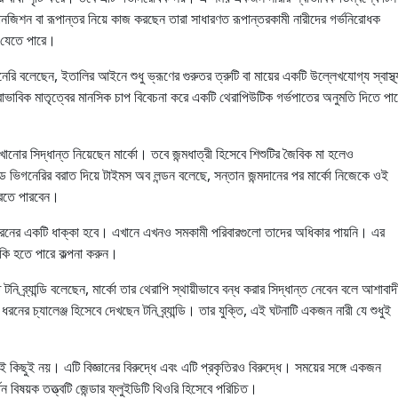
রানজিশন বা রূপান্তর নিয়ে কাজ করছেন তারা সাধারণত রূপান্তরকামী নারীদের গর্ভনিরোধক
া যেতে পারে।
েরি বলেছেন, ইতালির আইনে শুধু ভ্রূণের গুরুতর ত্রুটি বা মায়ের একটি উল্লেখযোগ্য স্বাস্থ্
বাভাবিক মাতৃত্বের মানসিক চাপ বিবেচনা করে একটি থেরাপিউটিক গর্ভপাতের অনুমতি দিতে পা
খানোর সিদ্ধান্ত নিয়েছেন মার্কো। তবে জন্মধাত্রী হিসেবে শিশুটির জৈবিক মা হলেও
ড ভিগনেরির বরাত দিয়ে টাইমস অব লন্ডন বলেছে, সন্তান জন্মদানের পর মার্কো নিজেকে ওই
করতে পারবেন।
ধরনের একটি ধাক্কা হবে। এখানে এখনও সমকামী পরিবারগুলো তাদের অধিকার পায়নি। এর
 কি হতে পারে কল্পনা করুন।
নি ব্র্যান্ডি বলেছেন, মার্কো তার থেরাপি স্থায়ীভাবে বন্ধ করার সিদ্ধান্ত নেবেন বলে আশাবাদ
ধরনের চ্যালেঞ্জ হিসেবে দেখছেন টনি ব্র্যান্ডি। তার যুক্তি, এই ঘটনাটি একজন নারী যে শুধুই
ই কিছুই নয়। এটি বিজ্ঞানের বিরুদ্ধে এবং এটি প্রকৃতিরও বিরুদ্ধে। সময়ের সঙ্গে একজন
র্তন বিষয়ক তত্ত্বটি জেন্ডার ফ্লুইডিটি থিওরি হিসেবে পরিচিত।