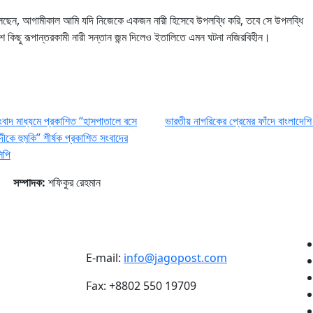
 আরও বলছেন, আগামীকাল আমি যদি নিজেকে একজন নারী হিসেবে উপলব্ধি করি, তবে সে উপলব্ধি
বেশ কিছু রূপান্তরকামী নারী সন্তান জন্ম দিলেও ইতালিতে এমন ঘটনা নজিরবিহীন।
ংবাদ মাধ্যমে প্রকাশিত “হাসপাতালে বসে
ভারতীয় নাগরিকের প্রেমের ফাঁদে বাংলাদেশি
দীকে হুমকি” শীর্ষক প্রকাশিত সংবাদের
িপি
সম্পাদক:
শফিকুর রেহমান
E-mail:
info@jagopost.com
Fax: +8802 550 19709