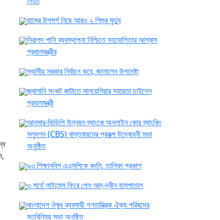
নিহত
হামের উপসর্গ নিয়ে আরও ২ শিশুর মৃত্যু
নিরাপদ পানি ব্যবস্থাপনা নিশ্চিতে সহযোগিতার আশ্বাস
প্রধানমন্ত্রীর
স্থানীয় সরকার নির্বাচন কবে, জানালেন উপদেষ্টা
জ্বালানি সংকট কাটাতে মালয়েশিয়ার সহায়তা চাইলেন
প্রধানমন্ত্রী
আনসার-ভিডিপি উন্নয়ন ব্যাংকে অনলাইন কোর ব্যাংকিং
সল্যুশন (CBS) বাস্তবায়নের প্রকল্প উদ্বোধনী সভা
্ধ
অনুষ্ঠিত
ন,
৯৩ শিক্ষানবিশ এএসপিকে বদলি, তালিকা প্রকাশ
৩ শর্তে লাইসেন্স ফিরে পেল আদ্-দ্বীন হাসপাতাল
বাংলাদেশ ঔষুধ ব্যবসায়ী গণতান্ত্রিক ঐক্য পরিষদের
মতবিনিময় সভা অনুষ্ঠিত