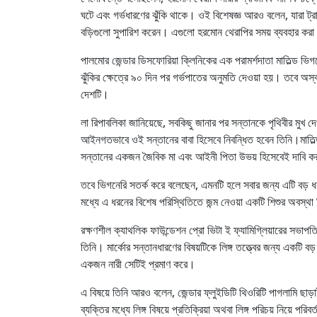
ঘটে এবং গর্ভধারণের ঝুঁকি থাকে। ওই বিশেষজ্ঞ আরও বলেন, যারা ট্
বড়িগুলো সুপারিশ করেন। এগুলো হরমোন থেরাপির সময় ব্যবহার কর
পালমোর জেন্ডার ডিসফোরিয়া ক্লিনিকের এক পরামর্শদাতা মাতিল্ড ভিগন
ঝুঁকির ক্ষেত্রে ৯০ দিন পর গর্ভপাতের অনুমতি দেওয়া হয়। তবে অস্
দেশটি।
লা রিপাবলিকা জানিয়েছে, সবকিছু জানার পর সন্তানকে পৃথিবীর মুখ দে
আইনগতভাবে ওই সন্তানের বাবা হিসেবে নিবন্ধিত হবেন তিনি।মাতিল্
সন্তানের একজন জৈবিক মা এবং আইনী পিতা উভয় হিসেবেই দাবি 
তবে ভিগনেরি সতর্ক করে বলেছেন, এমনটি হলে সবার জন্য এটি বড় 
মধ্যে এ ধরনের বিশেষ পরিস্থিতিতে জন্ম নেওয়া একটি শিশুর অবস্থা
রক্ষণশীল ক্যাথলিক ফাউন্ডেশন প্রো ভিটা ই ফ্যামিগ্লিয়ারের সভাপতি ট
তিনি। মার্কোর সন্তানধারণের বিষয়টিকে লিঙ্গ তত্ত্বের জন্য একটি বড় 
একজন নারী সেটিই প্রমাণ করে।
এ বিষয়ে তিনি আরও বলেন, জেন্ডার ফ্লুইডিটি থিওরিটি পাগলামি ছাড়া
ব্যক্তির মধ্যে লিঙ্গ বিষয়ে প্রতিক্রিয়া অথবা লিঙ্গ পরিচয় নিয়ে পরিব