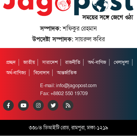
সম্পাদক:
শফিকুর রেহমান
Somoy Tv
Somoy Tv
উপদেষ্টা সম্পাদক:
সায়রুল কবির
প্রচ্ছদ
জাতীয়
সারাদেশ
রাজনীতি
অর্থ-বাণিজ
খেলাধুলা
অর্থ-বাণিজ্য
বিনোদান
আন্তর্জাতিক
E-mail:
info@jagopost.com
Fax: +8802 550 19709
Jamuna TV
Somoy Tv
৩৩০/৪ ডিআইটি রোড, রামপুরা, ঢাকা-১২১৯