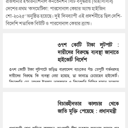
রাজধানীর ইন্টারন্যাশনাল কনভেনশন সিটি বসুন্ধরায় (আইসিসিবি)
দেশের প্রথম ‘কসমেটিকা: পারসোনাল কেয়ার অ্যান্ড হাইজিন
শো-২০২৫’ অনুষ্ঠিত হয়েছে। দুই দিনব্যাপী এই প্রদর্শনীতে ছিল দেশি-
বিদেশি শতাধিক বিউটি ও পারসোনাল কেয়ার ব্র্যান্ড।
৩৭শ কোটি টাকা লুটপাট :
দায়ীদের বিরুদ্ধে ব্যবস্থা জানাতে
হাইকোর্ট নির্দেশ
৩৭শ কোটি টাকা লুটপাটে জড়িত বাংলাদেশ ব্যাংকের পাঁচ ডেপুটি গর্ভনরসহ
দায়ীদের বিরুদ্ধে কি ব্যবস্থা নেয়া হয়েছে, তা জানতে চেয়েছেন হাইকোর্ট।
বিচারপতি মো. নজরল ইসলাম তালুকদার ও বিচারপতি খিজির হায়াত সমন্বয়ে
গঠিত একটি হাইকোর্ট ডিভিশন বেঞ্চ আজ এ আদেশ দেন।
বিচারহীনতার কালচার থেকে
জাতি মুক্তি পেয়েছে : প্রধানমন্ত্রী