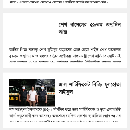
পারে। এছাড়া দেশের কোথাও কোনো প্রাকৃতিক দুর্যোগের আশঙ্কা নেই।
শেখ রাসেলের ৫৯তম জন্মদিন
আজ
জাতির পিতা বঙ্গবন্ধু শেখ মুজিবুর রহমানের ছোট ছেলে শহীদ শেখ রাসেলের
৫৯তম জন্মদিন আজ মঙ্গলবার (১৮ অক্টোবর)। প্রধানমন্ত্রী শেখ হাসিনার ছোট ভাই
শেখ রাসেল ১৯৬৪ সালের ১৮ অক্টোবর ধানমন্ডির ঐতিহাসিক বঙ্গবন্ধু ভবনে
জন্মগ্রহণ করেন।
জাল সার্টিফিকেট বিক্রি মূলহোতা
সাইফুল
নাম সাইফুল ইসলামকে (৪৩) । দীর্ঘদিন ধরে জাল সার্টিফিকেট ও ভুয়া এনআইডি
কার্ড প্রস্তুতকারী করে আসছে। অবশেষে র‍্যাপিড একশন ব্যাটালিয়ন (র‍্যাব-৩) এর
হাতে ধরা পড়েছে।। রাজধানীর সবুজবাগ এলাকা থেকে তাকে গ্রেপ্তার করা হয়।