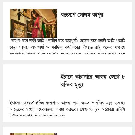
বহুরূপে সোনম কাপুর
“বাপের ঘরে লক্ষী আমি / স্বামীর ঘরে অন্নপূর্ণা। ছেলের ঘরে জননী আমি / আমি
ছাড়া সংসার অসম্পূর্ণা।”- শরদিন্দু কর্মকারের বিখ্যাত এই গদ্যের মাধ্যমে
স্পষ্টভাবে বোঝাই যাচ্ছে যে কবি বলতে চেয়েছে, নারীদের রয়েছে একই অঙ্গে
বহুরূপ।
ইরানে কারাগারে আগুন লেগে ৮
বন্দির মৃত্যু
ইরানের ‌‘কুখ্যাত’ ইভিন কারাগারে আগুন লেগে অন্তত ৮ বন্দির মৃত্যু হয়েছে।
আহতদের মধ্যে কয়েকজনের অবস্থা গুরুতর। সোমবার (১৭ অক্টোবর) এবিসি
নিউজ এক প্রতিবেদেন এ তথ্য জানায়।